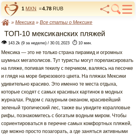
1
MXN
=
4.78
RUB
»
Мексика
»
Все статьи о Мексике
ТОП-10 мексиканских пляжей
👁
⏱️
143.2k (9 за неделю) / 30.01.2023
10 мин.
Мексика — это не только страна пирамид и огромных
шумных мегаполисов. Тут туристы могут порелаксировать
на пляже, попивая текилу с перчиком, валяясь на песочке
и глядя на море бирюзового цвета. На пляжах Мексики
удивительно красиво. Это именно те места отдыха,
которые сходят с самых красивых картинок в модных
журналах. Рядом с лазурным океаном, красивейший
зеленый тропический лес, также вы увидите коралловые
рифы, познакомитесь с богатым водным миром. Чтобы
сориентироваться в перечне самых комфортных пляжей,
где можно просто позагорать, а где заняться активными