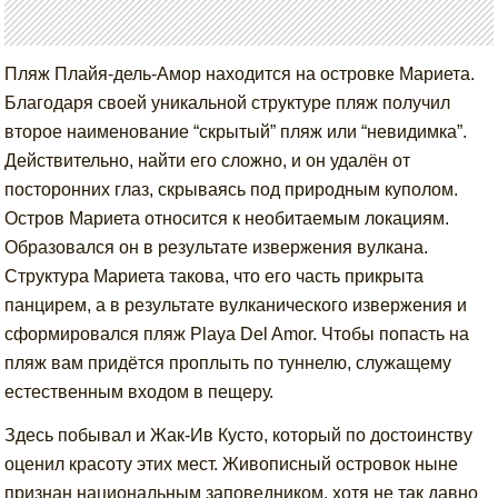
Пляж Плайя-дель-Амор находится на островке Мариета.
Благодаря своей уникальной структуре пляж получил
второе наименование “скрытый” пляж или “невидимка”.
Действительно, найти его сложно, и он удалён от
посторонних глаз, скрываясь под природным куполом.
Остров Мариета относится к необитаемым локациям.
Образовался он в результате извержения вулкана.
Структура Мариета такова, что его часть прикрыта
панцирем, а в результате вулканического извержения и
сформировался пляж Playa Del Amor. Чтобы попасть на
пляж вам придётся проплыть по туннелю, служащему
естественным входом в пещеру.
Здесь побывал и Жак-Ив Кусто, который по достоинству
оценил красоту этих мест. Живописный островок ныне
признан национальным заповедником, хотя не так давно