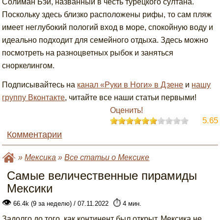
Солиман Бэй, названный в честь турецкого султана.
Поскольку здесь близко расположены рифы, то сам пляж
имеет неглубокий пологий вход в море, спокойную воду и
идеально подходит для семейного отдыха. Здесь можно
посмотреть на разноцветных рыбок и заняться
сноркелингом.
Подписывайтесь на
канал «Руки в Ноги» в Дзене
и
нашу
группу Вконтакте
, читайте все наши статьи первыми!
Оценить!
5.65
Комментарии
»
Мексика
»
Все статьи о Мексике
Самые величественные пирамиды
Мексики
👁
⏱️
66.4k (9 за неделю) / 07.11.2022
4 мин.
Задолго до того, как континент был открыт, Мексика не